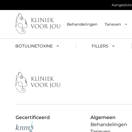
Ga
Aangesloten
naar
de
inhoud
Behandelingen
Tarieven
BOTULINETOXINE
FILLERS
Gecertificeerd
Algemeen
Behandelingen
Tarieven