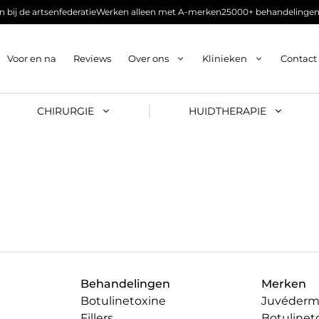
 bij de artsenfederatie
Werken alleen met A-merken
25000+ behandelingen
Voor en na
Reviews
Over ons
Klinieken
Contact
CHIRURGIE
HUIDTHERAPIE
Behandelingen
Merken
Botulinetoxine
Juvéder
Fillers
Botulinet