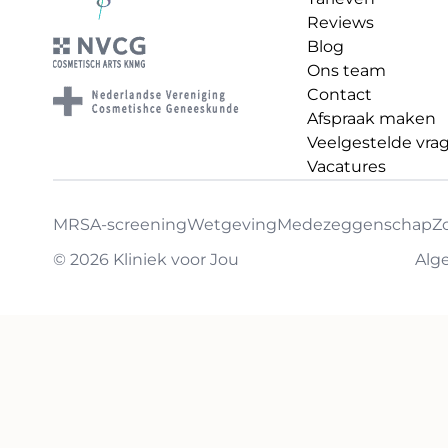
Reviews
Blog
Ons team
Contact
Afspraak maken
Veelgestelde vra
Vacatures
MRSA-screening
Wetgeving
Medezeggenschap
Z
© 2026 Kliniek voor Jou
Alg