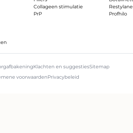
Collageen stimulatie
Restylane
PrP
Profhilo
gen
orgafbakening
Klachten en suggesties
Sitemap
emene voorwaarden
Privacybeleid