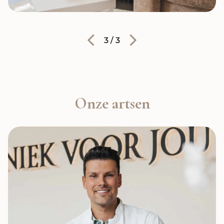
3
/
3
Onze artsen