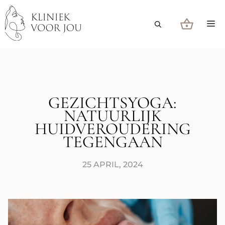
Ga
naar
M
de
inhoud
GEZICHTSYOGA:
NATUURLIJK
HUIDVEROUDERING
TEGENGAAN
25 APRIL, 2024