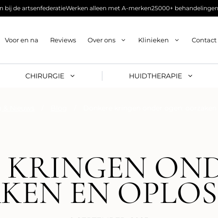
 bij de artsenfederatie
Werken alleen met A-merken
25000+ behandelingen
Voor en na
Reviews
Over ons
Klinieken
Contact
CHIRURGIE
HUIDTHERAPIE
g & Nieuws
/
Blog
/
Donkere kringen onder ogen: oorzaken
 KRINGEN OND
KEN EN OPLOS