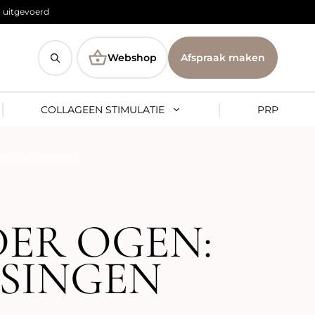
 uitgevoerd
Webshop
Afspraak maken
COLLAGEEN STIMULATIE
PRP
 en oplossingen
ER OGEN:
SINGEN