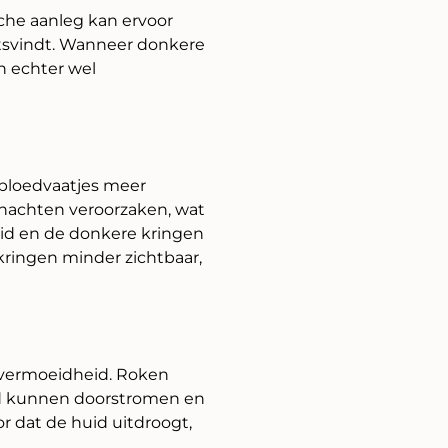
sche aanleg kan ervoor
tsvindt. Wanneer donkere
jn echter wel
bloedvaatjes meer
 nachten veroorzaken, wat
id en de donkere kringen
kringen minder zichtbaar,
t vermoeidheid. Roken
ed kunnen doorstromen en
 dat de huid uitdroogt,