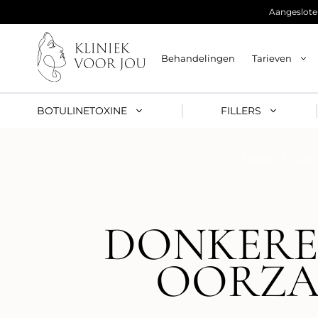
Ga
Aangesloten
naar
de
inhoud
Behandelingen
Tarieven
BOTULINETOXINE
FILLERS
Home
/
Blo
DONKERE
OORZA