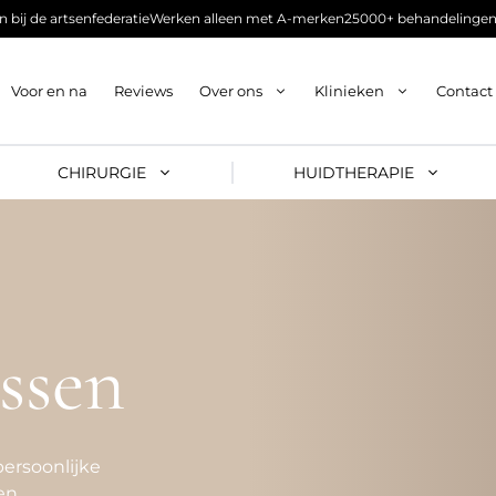
 bij de artsenfederatie
Werken alleen met A-merken
25000+ behandelingen
Voor en na
Reviews
Over ons
Klinieken
Contact
CHIRURGIE
HUIDTHERAPIE
assen
ersoonlijke
en.