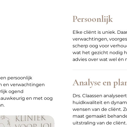
Persoonlijk
Elke cliënt is uniek. D
verwachtingen, voorgesc
scherp oog voor verhoud
wat het gezicht nodig hee
advies over wat wel én ni
 en persoonlijk
Analyse en pla
n en verwachtingen
rlijk ogend
Drs. Claassen analyseer
 nauwkeurig en met oog
huidkwaliteit en dynami
an.
wensen van de cliënt. Z
maat gemaakt behandelpl
uitstraling van de cliënt.